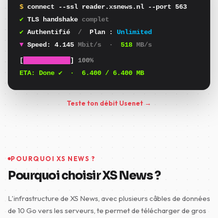
$
connect --ssl reader.xsnews.nl --port 563
✔
TLS handshake
complet
✔
Authentifié
/
Plan :
Unlimited
▼
Speed:
4.000
Mbit/s
·
500
MB/s
[
████████████
]
100%
ETA:
Done ✔
·
6.400
/ 6.400 MB
Teste ton débit Usenet →
POURQUOI XS NEWS ?
Pourquoi choisir XS News ?
L'infrastructure de XS News, avec plusieurs câbles de données
de 10 Go vers les serveurs, te permet de télécharger de gros