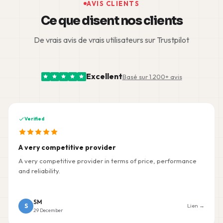
AVIS CLIENTS
Ce que disent nos clients
De vrais avis de vrais utilisateurs sur Trustpilot
Excellent
Basé sur 1.200+ avis
Verified
A very competitive provider
A very competitive provider in terms of price, performance
and reliability.
SM
S
Lien →
29 December