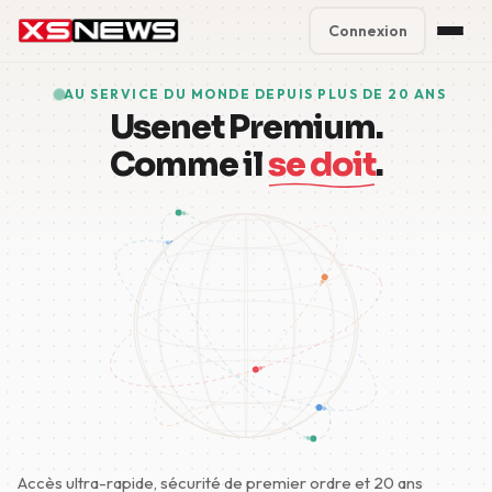
Connexion
Premium Plans
%
AU SERVICE DU MONDE DEPUIS PLUS DE 20 ANS
Usenet Premium.
Block Accounts
Comme il
se doit
.
Support
Contact
FAQ
5 Day Pass
Accès ultra-rapide, sécurité de premier ordre et 20 ans