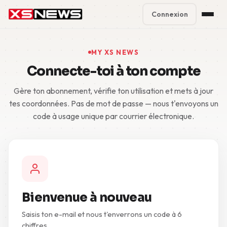
Connexion
Premium Plans
%
MY XS NEWS
Connecte-toi à ton compte
Block Accounts
Gère ton abonnement, vérifie ton utilisation et mets à jour
Support
tes coordonnées. Pas de mot de passe — nous t'envoyons un
code à usage unique par courrier électronique.
Contact
FAQ
5 Day Pass
Bienvenue à nouveau
Saisis ton e-mail et nous t'enverrons un code à 6
chiffres.