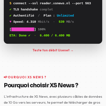
$
connect --ssl reader.xsnews.nl --port 563
✔
TLS handshake
complet
✔
Authentifié
/
Plan :
Unlimited
▼
Speed:
4.107
Mbit/s
·
513
MB/s
[
████████████
]
100%
ETA:
Done ✔
·
6.400
/ 6.400 MB
Teste ton débit Usenet →
POURQUOI XS NEWS ?
Pourquoi choisir XS News ?
L'infrastructure de XS News, avec plusieurs câbles de données
de 10 Go vers les serveurs, te permet de télécharger de gros