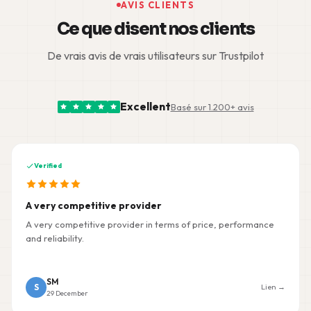
AVIS CLIENTS
Ce que disent nos clients
De vrais avis de vrais utilisateurs sur Trustpilot
Excellent
Basé sur 1.200+ avis
Verified
A very competitive provider
A very competitive provider in terms of price, performance
and reliability.
SM
S
Lien →
29 December