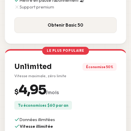
Mettre en pause l'abonnement 🏖️
Support premium
Obtenir Basic 50
LE PLUS POPULAIRE
Unlimited
Économise 50%
Vitesse maximale, zéro limite
4,95
$
/mois
Tu économises
$
60
par an
Données illimitées
Vitesse illimitée