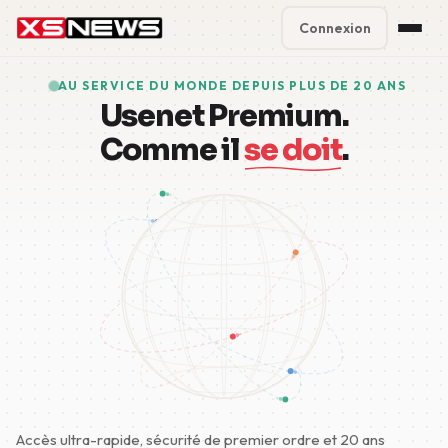
Connexion
Premium Plans
%
AU SERVICE DU MONDE DEPUIS PLUS DE 20 ANS
Usenet Premium.
Block Accounts
Comme il
se doit
.
Support
Contact
FAQ
5 Day Pass
Accès ultra-rapide, sécurité de premier ordre et 20 ans