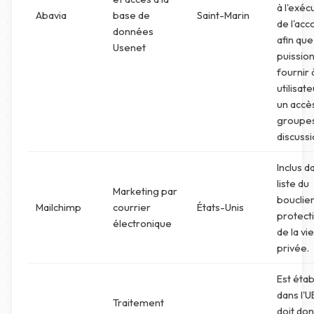
à l'exéc
Abavia
base de
Saint-Marin
de l'acc
données
afin qu
Usenet
puissio
fournir 
utilisat
un accè
groupe
discussi
Inclus d
liste du
Marketing par
bouclie
Mailchimp
courrier
États-Unis
protect
électronique
de la vie
privée.
Est étab
dans l'U
Traitement
doit don