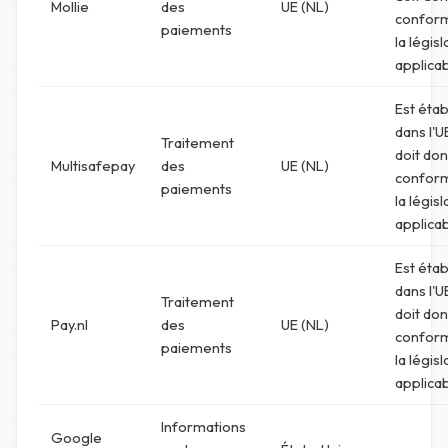
Mollie
des
UE (NL)
confor
paiements
la législ
applicab
Est étab
dans l'U
Traitement
doit don
Multisafepay
des
UE (NL)
confor
paiements
la législ
applicab
Est étab
dans l'U
Traitement
doit don
Pay.nl
des
UE (NL)
confor
paiements
la législ
applicab
Informations
Google