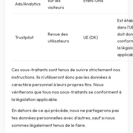
sur les
États-Unis
Ads/Analytics
visiteurs
Est étab
dans l'U
Revue des
doit don
Trustpilot
UE (DK)
utilisateurs
confor
la législ
applicab
Ces sous-traitants sont tenus de suivre strictement nos
instructions. Ils n'utiliseront donc pas les données à
caractère personnel à leurs propres fins. Nous
vérifierons que tous nos sous-traitants se conforment à
la législation applicable.
En dehors de ce qui précède, nous ne partagerons pas
tes données personnelles avec d'autres, sauf si nous
sommes légalement tenus de le faire.