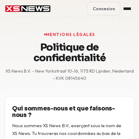
Connexion
Premium Plans
%
MENTIONS LÉGALES
Block Accounts
Politique de
confidentialité
Support
XS News B.V. - New Yorkstraat 10-16, 1175 RD Lijnden, Nederland
Contact
- KVK 08145640
FAQ
5 Day Pass
Qui sommes-nous et que faisons-
nous ?
Nous sommes XS News B.V., exerçant sous le nom de
XS News. Tu trouveras nos coordonnées au bas de la