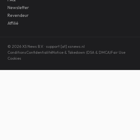
Newsletter
Revendeur
Affilié
© 2026 XS News B.V. · support [at] xsnews.nl
Conditions
Confidentialité
Notice & Takedown (DSA & DMCA)
Fair Use
Cookies