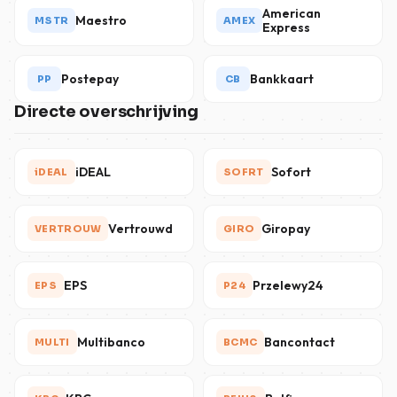
American
Maestro
MSTR
AMEX
Express
Postepay
Bankkaart
PP
CB
Directe overschrijving
iDEAL
Sofort
iDEAL
SOFRT
Vertrouwd
Giropay
VERTROUW
GIRO
EPS
Przelewy24
EPS
P24
Multibanco
Bancontact
MULTI
BCMC