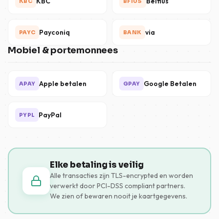
KBC
Belfius
KBC
BFIUS
Payconiq
via
PAYC
BANK
Mobiel & portemonnees
Apple betalen
Google Betalen
APAY
GPAY
PayPal
PYPL
Elke betaling is veilig
Alle transacties zijn TLS-encrypted en worden
verwerkt door PCI-DSS compliant partners.
We zien of bewaren nooit je kaartgegevens.