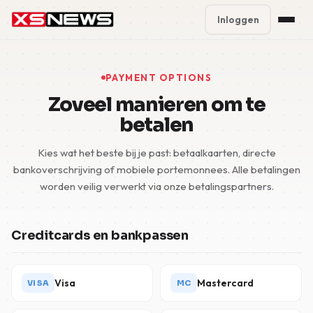
Inloggen
Premium Plans
%
PAYMENT OPTIONS
Block Accounts
Zoveel manieren om te
betalen
Support
Kies wat het beste bij je past: betaalkaarten, directe
Contact
bankoverschrijving of mobiele portemonnees. Alle betalingen
worden veilig verwerkt via onze betalingspartners.
FAQ
5 Day Pass
Creditcards en bankpassen
Visa
Mastercard
VISA
MC