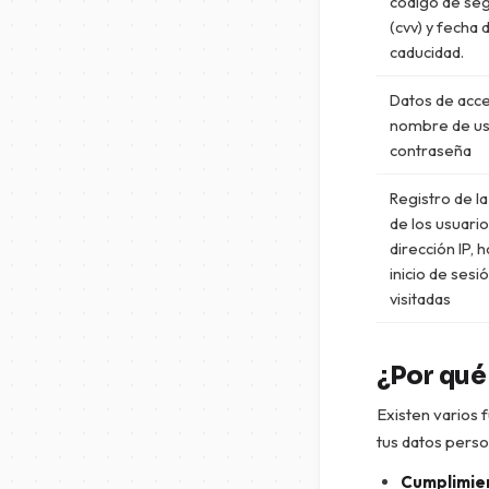
código de se
(cvv) y fecha 
caducidad.
Datos de acce
nombre de us
contraseña
Registro de la
de los usuario
dirección IP, 
inicio de sesi
visitadas
¿Por qué
Existen varios 
tus datos perso
Cumplimien