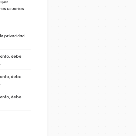
e que
ros usuarios
 la privacidad.
 tanto, debe
.
 tanto, debe
.
 tanto, debe
.