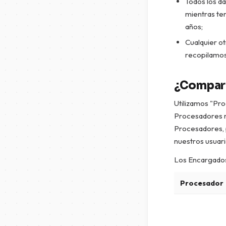
Todos los d
mientras te
años;
Cualquier ot
recopilamos
¿Compart
Utilizamos "Pro
Procesadores r
Procesadores, p
nuestros usuari
Los Encargados 
Procesador