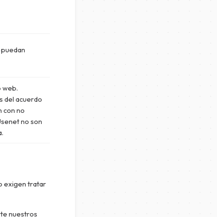
s puedan
o web.
es del acuerdo
n con no
 Usenet no son
a.
o exigen tratar
te nuestros