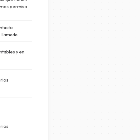
gamos permiso
ntacto
e llamada.
ntables y en
arios
arios