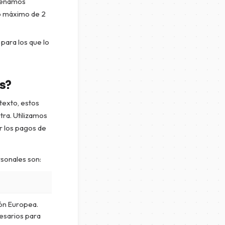
acenamos
do máximo de 2
 para los que lo
s?
texto, estos
ra. Utilizamos
r los pagos de
rsonales son:
ión Europea.
cesarios para