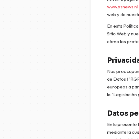
www.xsnews.nl
web y de nuestr
En esta Políti
Sitio Web y nue
cómo los prote
Privacida
Nos preocupamo
de Datos ("RGPD
europeos a part
la "Legislación 
Datos pe
En la presente 
mediante la cua