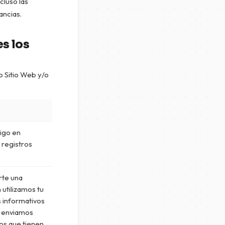
cluso las
ancias.
s los
o Sitio Web y/o
tigo en
 registros
rte una
utilizamos tu
s informativos
o enviamos
ios que tienen