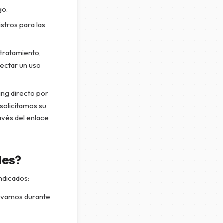
go.
stros para las
 tratamiento,
tectar un uso
ing directo por
solicitamos su
avés del enlace
les?
ndicados:
ervamos durante