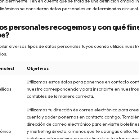
ón pertinente. Ten en cuenta que se trata de una definición amplia: in
dinámicas se consideran datos personales en determinadas circunst
os personales recogemos y con qué fine
os?
ar diversos tipos de datos personales tuyos cuando utilizas nuestr
ios:
onales)
Objetivos
Utilizamos estos datos para ponernos en contacto con
llidos
nuestra correspondencia y para inscribirte en nuestros
contables de la manera correcta.
Utilizamos tu dirección de correo electrónico para crea
cuenta y poder ponernos en contacto contigo. También 
dirección de correo electrónico para enviarte boletine
rónico
y marketing directo, a menos que te opongas a ello. N
boletines informativos ni marketing directo a los usuar