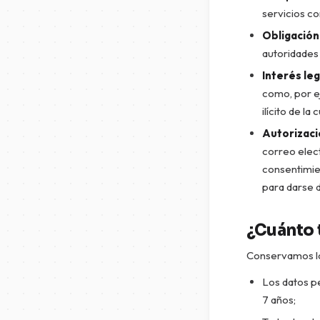
servicios c
Obligación 
autoridades 
Interés leg
como, por ej
ilícito de la 
Autorizaci
correo elect
consentimie
para darse 
¿Cuánto 
Conservamos los
Los datos p
7 años;