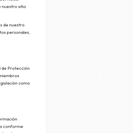
e nuestro sitio
és de nuestro
atos personales,
 de Protección
s miembros
legislación como
formación
 es conforme