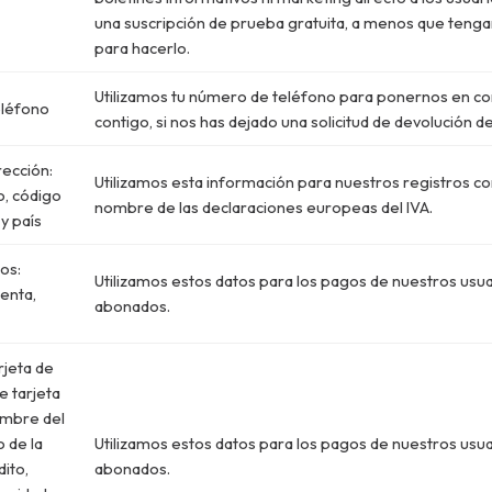
una suscripción de prueba gratuita, a menos que ten
para hacerlo.
Utilizamos tu número de teléfono para ponernos en co
léfono
contigo, si nos has dejado una solicitud de devolución d
rección:
Utilizamos esta información para nuestros registros co
o, código
nombre de las declaraciones europeas del IVA.
 y país
os:
Utilizamos estos datos para los pagos de nuestros usu
enta,
abonados.
rjeta de
de tarjeta
ombre del
o de la
Utilizamos estos datos para los pagos de nuestros usu
dito,
abonados.