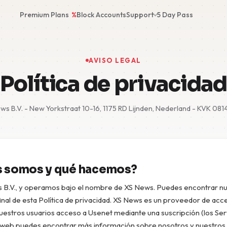
Premium Plans
%
Block Accounts
Support
5 Day Pass
AVISO LEGAL
Política de privacidad
ws B.V. - New Yorkstraat 10-16, 1175 RD Lijnden, Nederland - KVK 08
 somos y qué hacemos?
B.V., y operamos bajo el nombre de XS News. Puedes encontrar nu
final de esta Política de privacidad. XS News es un proveedor de acc
stros usuarios acceso a Usenet mediante una suscripción (los Serv
 web puedes encontrar más información sobre nosotros y nuestros 