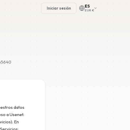
ES
Iniciar sesión
EUR €
145640
🇳🇱
🇬🇧
🇩🇪
🇫🇷
estros datos
🇪🇸
eso a Usenet.
icios). En
Servicios: