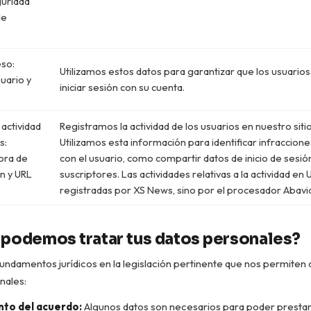
guridad
de
so:
Utilizamos estos datos para garantizar que los usuario
uario y
iniciar sesión con su cuenta.
 actividad
Registramos la actividad de los usuarios en nuestro siti
s:
Utilizamos esta información para identificar infraccion
hora de
con el usuario, como compartir datos de inicio de sesió
ón y URL
suscriptores. Las actividades relativas a la actividad en
registradas por XS News, sino por el procesador Abavi
 podemos tratar tus datos personales?
fundamentos jurídicos en la legislación pertinente que nos permiten 
nales:
to del acuerdo:
Algunos datos son necesarios para poder prestar