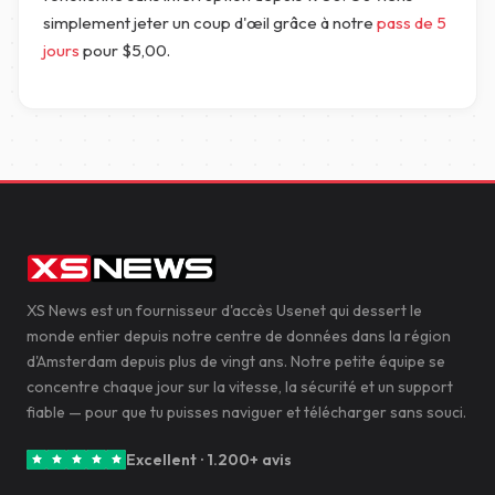
simplement jeter un coup d'œil grâce à notre
pass de 5
jours
pour
$
5,00
.
XS News est un fournisseur d'accès Usenet qui dessert le
monde entier depuis notre centre de données dans la région
d'Amsterdam depuis plus de vingt ans. Notre petite équipe se
concentre chaque jour sur la vitesse, la sécurité et un support
fiable — pour que tu puisses naviguer et télécharger sans souci.
Excellent · 1.200+ avis