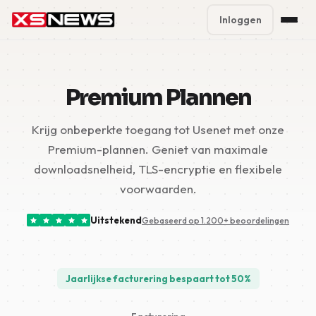
Inloggen
Premium Plans
%
Premium Plannen
Block Accounts
Krijg onbeperkte toegang tot Usenet met onze
Support
Premium-plannen. Geniet van maximale
Contact
downloadsnelheid, TLS-encryptie en flexibele
voorwaarden.
FAQ
Uitstekend
Gebaseerd op 1.200+ beoordelingen
5 Day Pass
Jaarlijkse facturering bespaart tot 50%