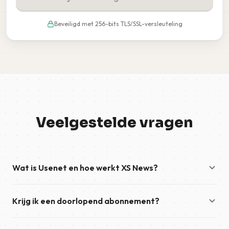
Beveiligd met 256-bits TLS/SSL-versleuteling
Veelgestelde vragen
Wat is Usenet en hoe werkt XS News?
Usenet is een wereldwijd netwerk van nieuwsgroepen dat
Krijg ik een doorlopend abonnement?
zowel discussiegroepen als binaire nieuwsgroepen omvat.
XS News biedt veilige, snelle toegang tot dit netwerk. Nadat
Afhankelijk van de gekozen betaalmethode gaat het bij uw
u uw account hebt geactiveerd, hoeft u alleen maar