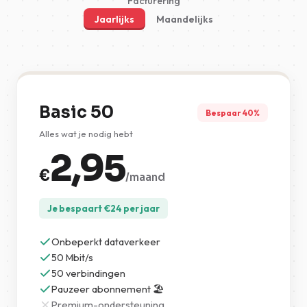
Facturering
Jaarlijks
Maandelijks
Basic 50
Bespaar 40%
Alles wat je nodig hebt
2,95
€
/maand
Je bespaart
€
24
per jaar
Onbeperkt dataverkeer
50 Mbit/s
50 verbindingen
Pauzeer abonnement 🏖️
Premium-ondersteuning